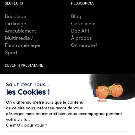
SECTEURS
RESSOURCES
Bricolage
Blog
Jardinage
Cas clients
Ameublement
Doc API
Multimedia /
À propos
Electroménager
On recrute !
Sport
DEVENIR PRESTATAIRE
Jardinier / Paysagiste
Electricien
Salut c'est nous...
Plombier
Spécialiste Multimédia
les Cookies !
Bricoleur
Technicien
Technicien Télécoms et
Électroménager
On a attendu d'être sûrs que le contenu
Réseaux
Menuisier
de ce site vous intéresse avant de vous
déranger, mais on aimerait bien vous accompagner pendant
votre visite...
C'est OK pour vous ?